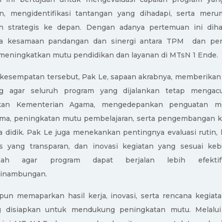
an, mengidentifikasi tantangan yang dihadapi, serta mer
h strategis ke depan. Dengan adanya pertemuan ini dih
ta kesamaan pandangan dan sinergi antara
TPM
dan pe
meningkatkan mutu pendidikan dan layanan
di MTsN 1 Ende
.
kesempatan tersebut,
Pak Le, sapaan akrabnya,
memberikan 
ng agar seluruh program yang dijalankan tetap mengac
akan Kementerian Agama, mengedepankan penguatan mo
ma, peningkatan mutu pembelajaran, serta pengembangan k
a didik.
Pak Le
juga menekankan pentingnya evaluasi rutin, 
s yang transparan, dan inovasi kegiatan yang sesuai ke
sah agar program dapat berjalan lebih efekt
sinambungan.
un memaparkan hasil kerja, inovasi, serta rencana kegiat
g disiapkan untuk mendukung peningkatan mutu. Melalui