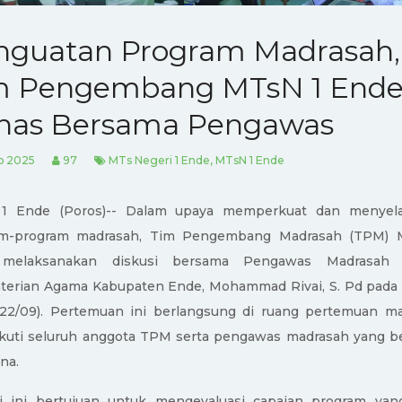
nguatan Program Madrasah,
m Pengembang MTsN 1 End
has Bersama Pengawas
p 2025
97
MTs Negeri 1 Ende, MTsN 1 Ende
1 Ende (Poros)--
Dalam upaya memperkuat dan menyela
am-program madrasah, Tim Pengembang Madrasah
(TPM)
melaksanakan diskusi bersama
P
engawas
M
adrasa
erian Agama Kabupaten Ende, Mohammad Rivai, S. Pd
pada 
,22/09)
. Pertemuan ini berlangsung di ruang pertemuan m
ikuti seluruh anggota
TPM
serta pengawas madrasah yang b
na.
i ini bertujuan untuk mengevaluasi capaian program yan