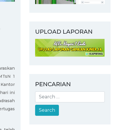
e
UPLOAD LAPORAN
raskan
MTsN 1
PENCARIAN
h
Kantor
hari ini
adrasah
ertugas
g telah