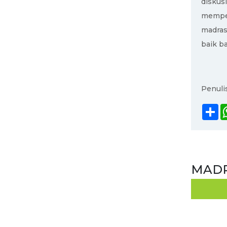
diskus
memper
madra
baik ba
Penuli
S
MADR