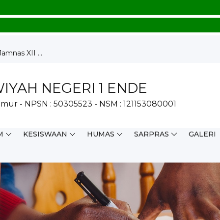
mnas XII ...
 Melalui...
ajaran Mendala...
YAH NEGERI 1 ENDE
mur - NPSN : 50305523 - NSM : 121153080001
i...
sung La...
M
KESISWAAN
HUMAS
SARPRAS
GALERI
ang Madrasa...
insi 202...