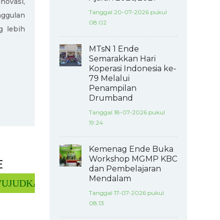
novasi,
Tanggal 20-07-2026 pukul
nggulan
08:02
 lebih
MTsN 1 Ende
Semarakkan Hari
Koperasi Indonesia ke-
79 Melalui
Penampilan
Drumband
Tanggal 18-07-2026 pukul
19:24
Kemenag Ende Buka
Workshop MGMP KBC
E
dan Pembelajaran
Mendalam
JUDKAN MTs NEGERI 1 ENDE YANG UNGGUL DAL
Tanggal 17-07-2026 pukul
08:13