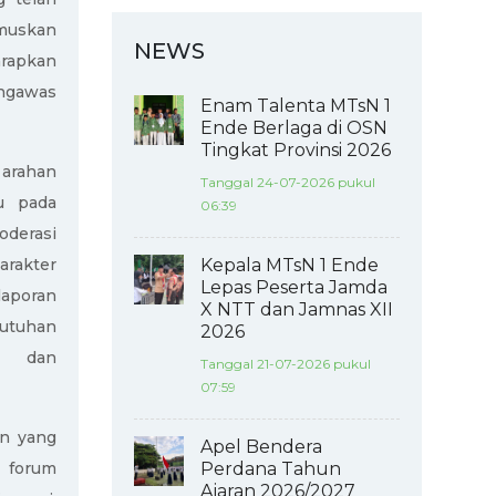
umuskan
NEWS
arapkan
ngawas
Enam Talenta MTsN 1
Ende Berlaga di OSN
Tingkat Provinsi 2026
arahan
Tanggal 24-07-2026 pukul
u pada
06:39
derasi
arakter
Kepala MTsN 1 Ende
Lepas Peserta Jamda
laporan
X NTT dan Jamnas XII
butuhan
2026
if dan
Tanggal 21-07-2026 pukul
07:59
an yang
Apel Bendera
 forum
Perdana Tahun
Ajaran 2026/2027