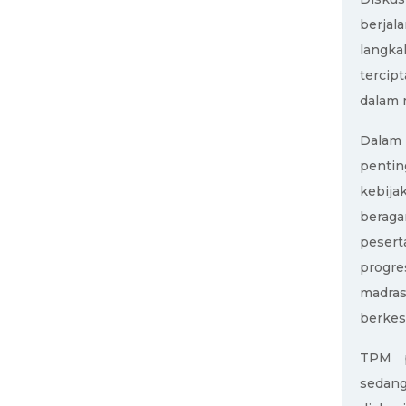
berjal
langka
tercip
dalam 
Dalam 
penti
kebij
beraga
pesert
progre
madra
berke
TPM
p
sedan