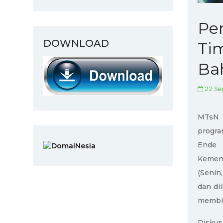
Pe
DOWNLOAD
Ti
Ba
22 Se
MTsN 
progr
Ende 
Kement
(Senin
dan di
membi
Diskus