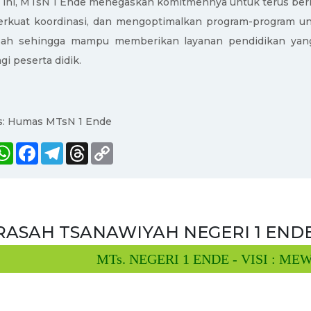
i ini, MTsN 1 Ende menegaskan komitmennya untuk terus beri
kuat koordinasi, dan mengoptimalkan program-program u
sah sehingga mampu memberikan layanan pendidikan yang
gi peserta didik.
s: Humas MTsN 1 Ende
hare
WhatsApp
Facebook
Telegram
Threads
Copy
Link
ASAH TSANAWIYAH NEGERI 1 END
MTs. NEGERI 1 ENDE - VISI : MEWU