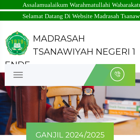
Assalamualaikum Warahmatullahi Wabarakatuh
Selamat Datang Di Website Madrasah Tsanawiyah 
MADRASAH
TSANAWIYAH NEGERI 1
ENDE
Kabupaten Ende - Nusa Tenggara Timur - NPSN :
50305523 - NSM : 121153080001
GANJIL 2024/2025