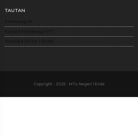
TAUTAN
Kemenag RI
Kanwil Kemenag NTT
Youtube MTsN 1 Ende
Copyright - 2025 - MTs. Negeri 1 Ende