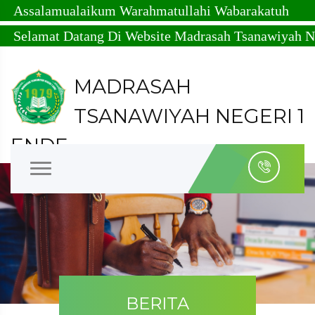
alamualaikum Warahmatullahi Wabarakatuh
amat Datang Di Website Madrasah Tsanawiyah Negeri 
MADRASAH
TSANAWIYAH NEGERI 1
ENDE
Kabupaten Ende - Nusa Tenggara Timur - NPSN :
50305523 - NSM : 121153080001
BERITA