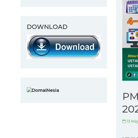
DOWNLOAD
PM
20
13 Ma