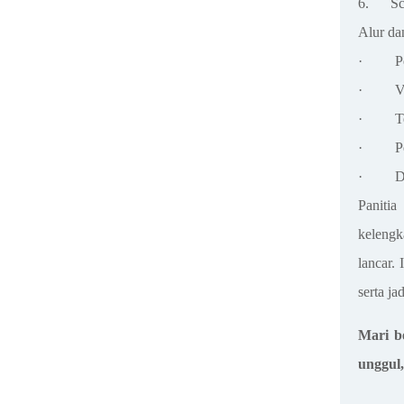
6.
Sc
Alur d
·
P
·
V
·
T
·
P
·
D
Paniti
kelengk
lancar. 
serta j
Mari b
unggul,