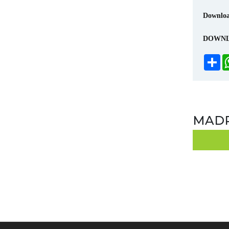
Downlo
DOWNL
S
MADR