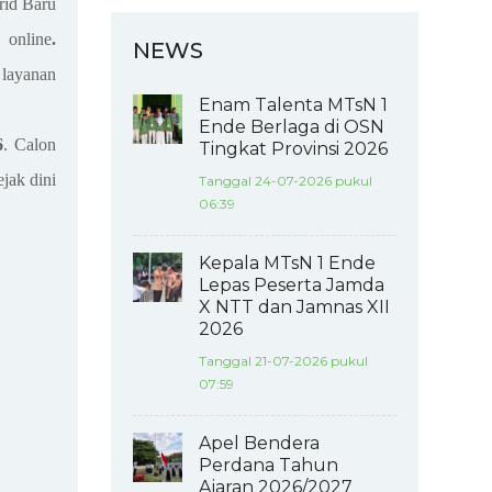
rid Baru
a online
.
NEWS
layanan
Enam Talenta MTsN 1
Ende Berlaga di OSN
6
. Calon
Tingkat Provinsi 2026
jak dini
Tanggal 24-07-2026 pukul
06:39
Kepala MTsN 1 Ende
Lepas Peserta Jamda
X NTT dan Jamnas XII
2026
Tanggal 21-07-2026 pukul
07:59
Apel Bendera
Perdana Tahun
Ajaran 2026/2027