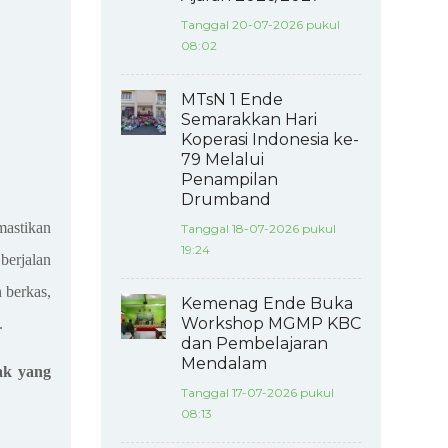
Tanggal 20-07-2026 pukul
08:02
MTsN 1 Ende
Semarakkan Hari
Koperasi Indonesia ke-
79 Melalui
Penampilan
Drumband
astikan
Tanggal 18-07-2026 pukul
19:24
berjalan
h berkas,
Kemenag Ende Buka
Workshop MGMP KBC
.
dan Pembelajaran
Mendalam
ak yang
Tanggal 17-07-2026 pukul
08:13