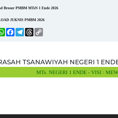
ad Brosur PMBM MTsN 1 Ende 2026
OAD JUKNIS PMBM 2026
hare
WhatsApp
Facebook
Telegram
Threads
Copy
Link
ASAH TSANAWIYAH NEGERI 1 END
MTs. NEGERI 1 ENDE - VISI : MEWUJ