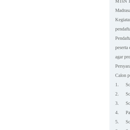
MTsN 1
Madra
Kegiat
pendaft
Pendaf
peserta
agar pro
Persyar
Calon p
1.
Sc
2.
Sc
3.
Sc
4.
Pa
5.
Sc