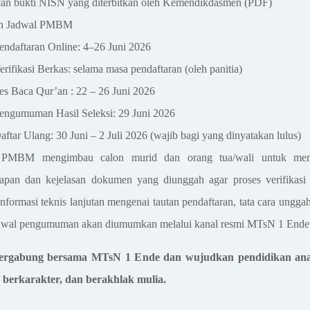
an bukti NISN yang diterbitkan oleh Kemendikdasmen (PDF)
an Jadwal PMBM
endaftaran Online: 4–26 Juni 2026
erifikasi Berkas: selama masa pendaftaran (oleh panitia)
es Baca Qur’an : 22 – 26 Juni 2026
engumuman Hasil Seleksi: 29 Juni 2026
aftar Ulang: 30 Juni – 2 Juli 2026 (wajib bagi yang dinyatakan lulus)
a PMBM mengimbau calon murid dan orang tua/wali untuk mem
apan dan kejelasan dokumen yang diunggah agar proses verifikasi 
Informasi teknis lanjutan mengenai tautan pendaftaran, tata cara ungga
adwal pengumuman akan diumumkan melalui kanal resmi MTsN 1 Ende
ergabung bersama MTsN 1 Ende dan wujudkan pendidikan an
 berkarakter, dan berakhlak mulia.