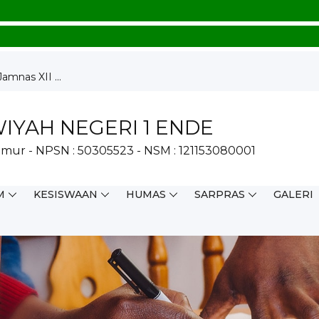
mnas XII ...
 Melalui...
ajaran Mendala...
YAH NEGERI 1 ENDE
mur - NPSN : 50305523 - NSM : 121153080001
i...
sung La...
M
KESISWAAN
HUMAS
SARPRAS
GALERI
ang Madrasa...
insi 202...