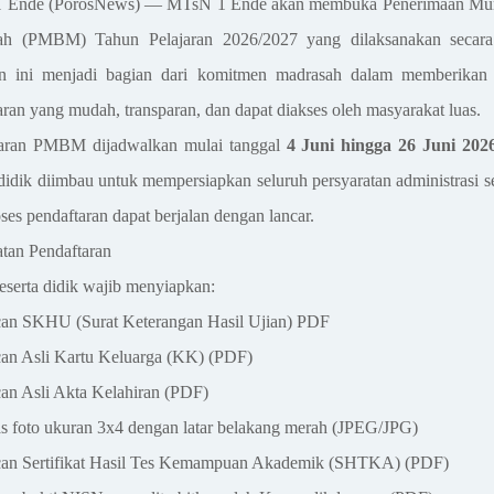
 Ende (PorosNews) —
MTsN 1 Ende
akan membuka
Penerimaan Mu
sah (PMBM)
Tahun Pelajaran
2026/2027
yang dilaksanakan
secar
an ini menjadi bagian dari komitmen madrasah dalam memberikan 
aran yang mudah, transparan, dan dapat diakses oleh masyarakat luas.
taran PMBM dijadwalkan
mulai tanggal
4 Juni hingga 26 Juni 202
 didik diimbau untuk mempersiapkan seluruh persyaratan administrasi se
ses pendaftaran dapat berjalan dengan lancar.
atan Pendaftaran
eserta didik wajib menyiapkan:
an SKHU (Surat Keterangan Hasil Ujian) PDF
an Asli Kartu Keluarga (KK) (PDF)
an Asli Akta Kelahiran (PDF)
s foto ukuran 3x4 dengan latar belakang merah (JPEG/JPG)
an Sertifikat Hasil Tes Kemampuan Akademik (SHTKA) (PDF)