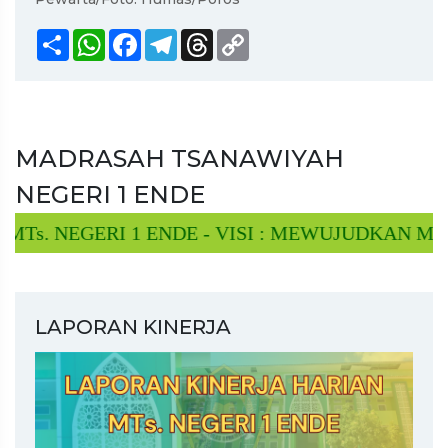
Share
WhatsApp
Facebook
Telegram
Threads
Copy
Link
MADRASAH TSANAWIYAH
NEGERI 1 ENDE
. NEGERI 1 ENDE - VISI : MEWUJUDKAN MTs 
LAPORAN KINERJA