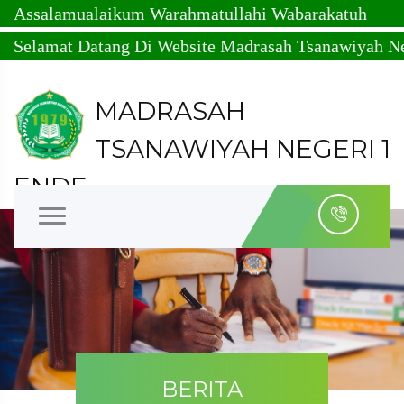
alamualaikum Warahmatullahi Wabarakatuh
amat Datang Di Website Madrasah Tsanawiyah Negeri 
MADRASAH
TSANAWIYAH NEGERI 1
ENDE
Kabupaten Ende - Nusa Tenggara Timur - NPSN :
50305523 - NSM : 121153080001
BERITA